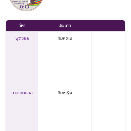
กีฬา
ประเภท
ฟุตซอล
ทีมหญิง
บาสเกตบอล
ทีมหญิง