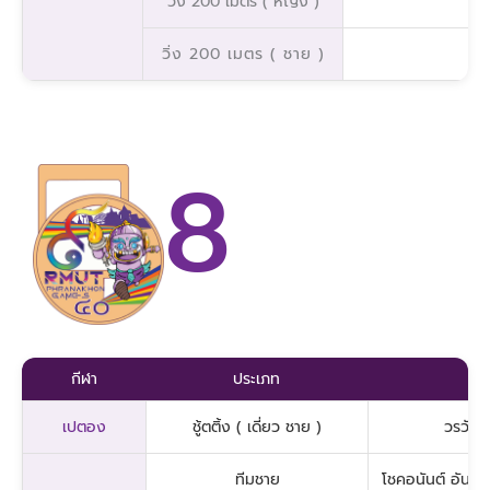
วิ่ง 200 เมตร ( หญิง )
วิ่ง 200 เมตร ( ชาย )
8
กีฬา
ประเภท
เปตอง
ชู้ตติ้ง ( เดี่ยว ชาย )
วรวัฒน
ทีมชาย
โชคอนันต์ อันโ