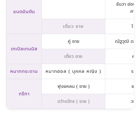
ธันวา อ่อนส
ศาตน
แบดมินตัน
เดี่ยว ชาย
โชค
คู่ ชาย
ณัฐวุฒิ ดวงแ
เทเบิลเทนนิส
เดี่ยว ชาย
คณรั
หมากกระดาน
หมากฮอส ( บุคคล หญิง )
รภส
พุ่งแหลน ( ชาย )
ธนโช
กรีฑา
ขว้างจักร ( ชาย )
วรกา