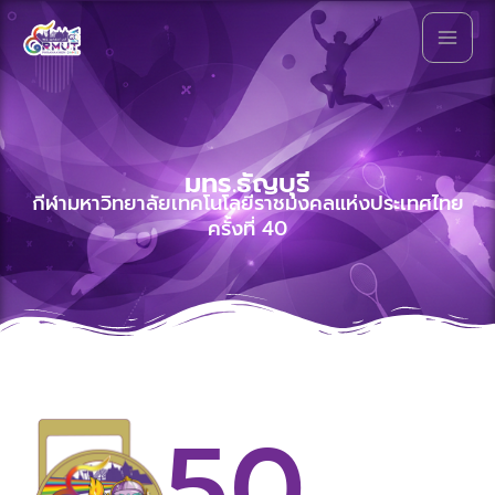
Skip
to
พระนครเกมส์
content
มทร.ธัญบุรี
กีฬามหาวิทยาลัยเทคโนโลยีราชมงคลแห่งประเทศไทย
ครั้งที่ 40
50