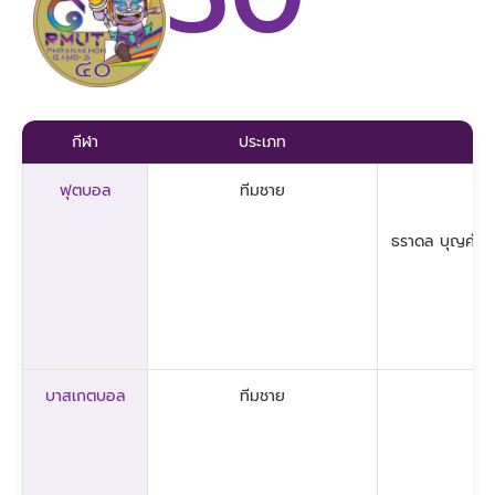
กีฬา
ประเภท
ฟุตบอล
ทีมชาย
ธราดล บุญคำ, ธ
บาสเกตบอล
ทีมชาย