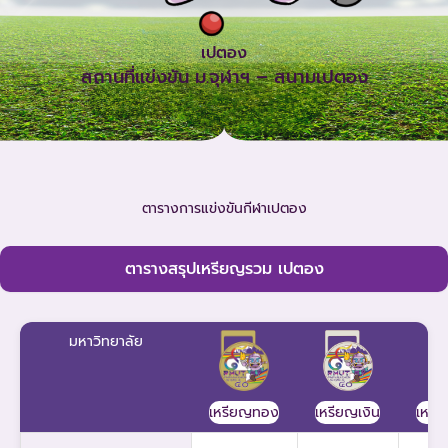
เปตอง
สถานที่แข่งขัน ม.จุฬาฯ – สนามเปตอง
ตารางการแข่งขันกีฬาเปตอง
ตารางสรุปเหรียญรวม เปตอง
มหาวิทยาลัย
เหรียญเงิน
เหรี
เหรียญทอง