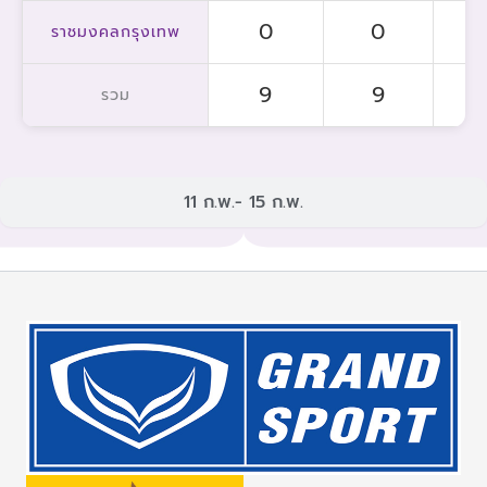
0
0
ราชมงคลกรุงเทพ
9
9
รวม
11 ก.พ.- 15 ก.พ.