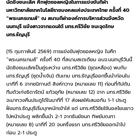
นัดชิงชนะเลิศ ศึกฟุตซอลหญิงในการแข่งขันกีฬา
มหาวิทยาลัยเทคโนโลยีราชมงคลแห่งประเทศไทย ครั้งที่ 40
“พระนครเกมส์” ณ สนามกีฬาองค์การบริหารส่วนจังหวัด
นนทบุรี แข้งสาวจากแดนใต้ มทร.ศรีวิชัย ชนะจุดโทษ
มทร.ธัญบุรี
(15 กุมภาพันธ์ 2569) การแข่งขันฟุตซอลหญิง ในศึก
“พระนครเกมส์” ครั้งที่ 40 ที่สนามสเตเดียม อบจ.นนทบุรีวันนี้
นัดชิงชนะเลิศเป็นคู่ระหว่าง มทร.ศรีวิชัย (ชุดเหลือง) พบกับ
มทร.ธัญบุรี (ชุดน้ำเงิน) ต้นเกม มทร.ธัญบุรีออกขึ้นนำก่อนใน
นาทีที่ 6 จากชนิกานต์ สิงห์กวาง (หมายเลข 11) ก่อนที่กัปตัน
ทีมตัวเก่งธิดารัตน์ แก้วอุทัย (หมายเลข 12) จาก มทร.ศรีวิชัย
จะมาทวงคืนประตูได้ในนาทีที่ 17 ส่งผลให้เสมอกัน 1-1 ประตู
ฝั่งมทร.ธัญบุรีเริ่มบุกหนักเข้าใส่ แต่ มทร.ศรีวิชัยใช้บอลโยนยาว
ไปหน้าประตู พลิกขึ้นนำ 2-1 จากธันย์ชนก ทิพย์มณฑา
(หมายเลข 8) นาทีที่ 20 จบครึ่งแรก มทร.ศรีวิชัยออกนำไป
ก่อน 2-1 ประตู