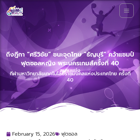
Skip
to
พระนครเกมส์
content
ถึงฎีกา “ศรีวิชัย” ชนะจุดโทษ “ธัญบุรี” คว้าแชมป์
ฟุตซอลหญิง พระนครเกมส์ครั้งที่ 40
สนามแข่ง
กีฬามหาวิทยาลัยเทคโนโลยีราชมงคลแห่งประเทศไทย ครั้งที่
40
February 15, 2026
ฟุตซอล