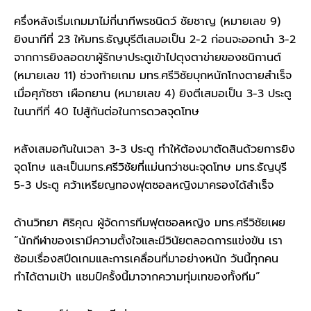
ครึ่งหลังเริ่มเกมมาไม่กี่นาทีพรชนิดว์ ชัยชาญ (หมายเลข 9)
ยิงนาทีที่ 23 ให้มทร.ธัญบุรีตีเสมอเป็น 2-2 ก่อนจะออกนำ 3-2
จากการยิงลอดขาผู้รักษาประตูเข้าไปตุงตาข่ายของชนิกานต์
(หมายเลข 11) ช่วงท้ายเกม มทร.ศรีวิชัยบุกหนักโกงตายสำเร็จ
เมื่อศุภัชชา เผือกยาน (หมายเลข 4) ยิงตีเสมอเป็น 3-3 ประตู
ในนาทีที่ 40 ไปสู้กันต่อในการดวลจุดโทษ
หลังเสมอกันในเวลา 3-3 ประตู ทำให้ต้องมาตัดสินด้วยการยิง
จุดโทษ และเป็นมทร.ศรีวิชัยที่แม่นกว่าชนะจุดโทษ มทร.ธัญบุรี
5-3 ประตู คว้าเหรียญทองฟุตซอลหญิงมาครองได้สำเร็จ
ด้านวิทยา ศิริคุณ ผู้จัดการทีมฟุตซอลหญิง มทร.ศรีวิชัยเผย
“นักกีฬาของเรามีความตั้งใจและมีวินัยตลอดการแข่งขัน เรา
ซ้อมเรื่องสปีดเกมและการเคลื่อนที่มาอย่างหนัก วันนี้ทุกคน
ทำได้ตามเป้า แชมป์ครั้งนี้มาจากความทุ่มเทของทั้งทีม”