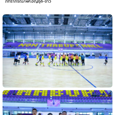
ภัทราภรณ์/ผศ.อัญชุลี-ข่าว